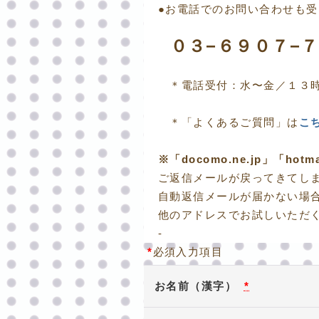
●お電話でのお問い合わせも
０３−６９０７−
＊電話受付：水〜金／１３時
＊「よくあるご質問」は
こ
※「docomo.ne.jp」「h
ご返信メールが戻ってきてし
自動返信メールが届かない場
他のアドレスでお試しいただ
-
*
必須入力項目
お名前（漢字）
*